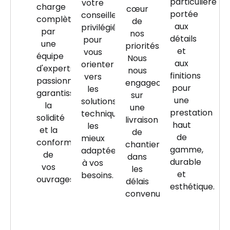
particulière
votre
charge
cœur
portée
conseiller
complète
de
aux
privilégié
par
nos
détails
pour
une
priorités.
et
vous
équipe
Nous
aux
orienter
d'experts
nous
finitions
vers
passionnés,
engageons
pour
les
garantissant
sur
une
solutions
la
une
prestation
techniques
solidité
livraison
haut
les
et la
de
de
mieux
conformité
chantier
gamme,
adaptées
de
dans
durable
à vos
vos
les
et
besoins.
ouvrages.
délais
esthétique.
convenus.