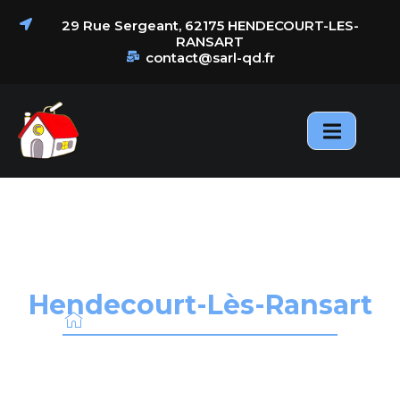
principal
29 Rue Sergeant, 62175 HENDECOURT-LES-
RANSART
contact@sarl-qd.fr
Nos
samiantage
Actualités
Réalisations
Charpente & Couverture à
Hendecourt-Lès-Ransart
ACCUEIL
/
CHARPENTE & COUVERTURE