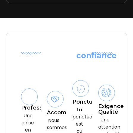
Pourquoi faire
confiance
NOS ENGAGEMENTS
?
Ponctualité
Exigence
Professionnalisme
La
Qualité
Accompagnement
Une
ponctualité
Une
Nous
prise
est
attention
sommes
en
au