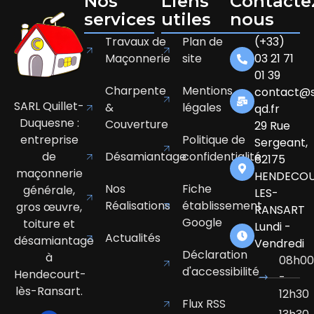
Nos
Liens
Contacte
services
utiles
nous
Travaux de
Plan de
(+33)
Maçonnerie
site
03 21 71
01 39
Charpente
Mentions
contact@s
SARL Quillet-
&
légales
qd.fr
Duquesne :
Couverture
29 Rue
entreprise
Politique de
Sergeant,
de
Désamiantage
confidentialité
62175
maçonnerie
HENDECOU
Nos
Fiche
générale,
LES-
Réalisations
établissement
gros œuvre,
RANSART
Google
toiture et
Lundi -
Actualités
désamiantage
Vendredi
Déclaration
à
08h00
d'accessibilité
Hendecourt-
-
lès-Ransart.
12h30
Flux RSS