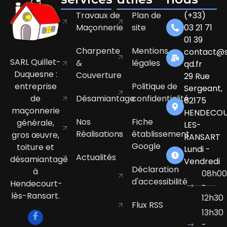
Travaux de
Plan de
(+33)
Maçonnerie
site
03 21 71
01 39
Charpente
Mentions
contact@s
SARL Quillet-
&
légales
qd.fr
Duquesne :
Couverture
29 Rue
entreprise
Politique de
Sergeant,
de
Désamiantage
confidentialité
62175
maçonnerie
HENDECOU
Nos
Fiche
générale,
LES-
Réalisations
établissement
gros œuvre,
RANSART
Google
toiture et
Lundi -
Actualités
désamiantage
Vendredi
Déclaration
à
08h00
d'accessibilité
Hendecourt-
-
lès-Ransart.
12h30
Flux RSS
13h30
-