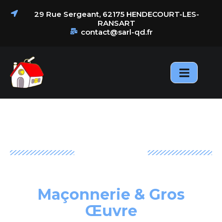
principal
29 Rue Sergeant, 62175 HENDECOURT-LES-
RANSART
contact@sarl-qd.fr
Nos
samiantage
Actualités
Réalisations
BIENVENUE CHEZ
SARL Quillet-
Duquesne,
Maçonnerie & Gros
Œuvre