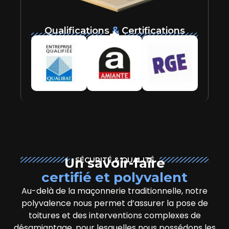
&
Qualifications
Certifications
Un savoir-faire
SÉCURITÉ & QUALITÉ
certifié et polyvalent
Au-delà de la maçonnerie traditionnelle, notre
polyvalence nous permet d’assurer la pose de
toitures et des interventions complexes de
désamiantage, pour lesquelles nous possédons les