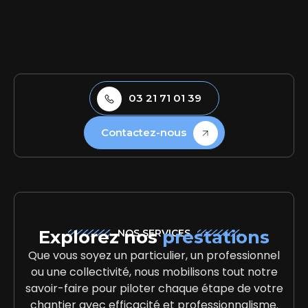
03 21 71 01 39
Contactez-nous
Explorez nos
prestations
NOS SERVICES
Que vous soyez un particulier, un professionnel
ou une collectivité, nous mobilisons tout notre
savoir-faire pour piloter chaque étape de votre
chantier avec efficacité et professionnalisme.