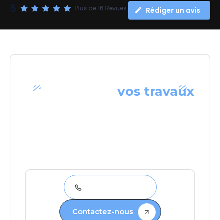
5
Plus de 16 Revues
Rédiger un avis
Confiez-nous
vos travaux
VOTRE PARTENAIRE DE CONFIANCE
Choisir la SARL Quillet-Duquesne, c’est
opter pour un interlocuteur unique capable
de piloter chaque phase de votre projet : de
la conception des plans à la réalisation des
finitions, en passant par le
gros œuvre,
la
toiture et le désamiantage
.
03 21 71 01 39
Contactez-nous