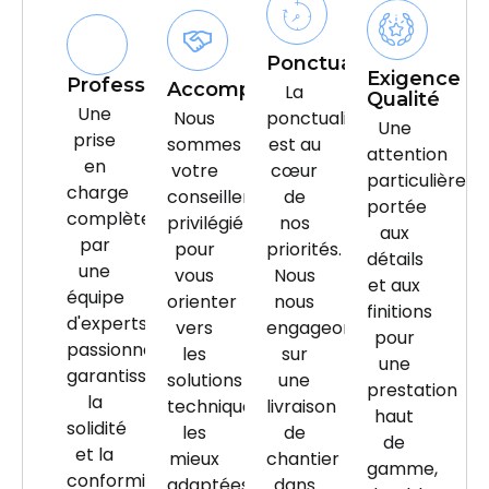
Ponctualité
Exigence
Professionnalisme
Accompagnement
La
Qualité
Une
Nous
ponctualité
Une
prise
sommes
est au
attention
en
votre
cœur
particulière
charge
conseiller
de
portée
complète
privilégié
nos
aux
par
pour
priorités.
détails
une
vous
Nous
et aux
équipe
orienter
nous
finitions
d'experts
vers
engageons
pour
passionnés,
les
sur
une
garantissant
solutions
une
prestation
la
techniques
livraison
haut
solidité
les
de
de
et la
mieux
chantier
gamme,
conformité
adaptées
dans