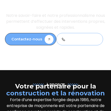
à Hendecourt-Lès-
Ransart
Notre savoir-faire et notre professionnalisme nous
permettent d’effectuer des interventions propres,
soignées et rapides.
Contactez-nous
03 21 71 01 39
Votre partenaire pour la
À PROPOS
construction et la rénovation
Forte d’une expertise forgée depuis 1986, notre
entreprise de maçonnerie est votre partenaire de