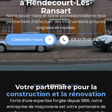
à Hendecourt-Lès-
Ransart
Notre savoir-faire et notre professionnalisme nous
permettent d’effectuer des interventions propres,
soignées et rapides.
Contactez-nous
03 21 71 01 39
Votre partenaire pour la
À PROPOS
construction et la rénovation
Forte d’une expertise forgée depuis 1986, notre
entreprise de maçonnerie est votre partenaire de