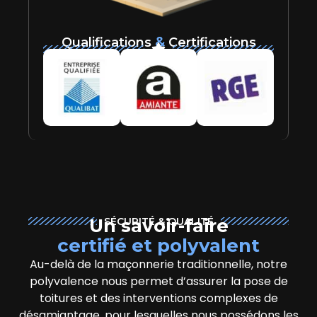
&
Qualifications
Certifications
Un savoir-faire
SÉCURITÉ & QUALITÉ
certifié et polyvalent
Au-delà de la maçonnerie traditionnelle, notre
polyvalence nous permet d’assurer la pose de
toitures et des interventions complexes de
désamiantage, pour lesquelles nous possédons les