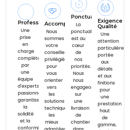
Ponctualité
Exigence
Professionnalisme
Accompagnement
La
Qualité
Une
Nous
ponctualité
Une
prise
sommes
est au
attention
en
votre
cœur
particulière
charge
conseiller
de
portée
complète
privilégié
nos
aux
par
pour
priorités.
détails
une
vous
Nous
et aux
équipe
orienter
nous
finitions
d'experts
vers
engageons
pour
passionnés,
les
sur
une
garantissant
solutions
une
prestation
la
techniques
livraison
haut
solidité
les
de
de
et la
mieux
chantier
gamme,
conformité
adaptées
dans