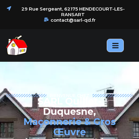
principal
29 Rue Sergeant, 62175 HENDECOURT-LES-
RANSART
contact@sarl-qd.fr
Nos
samiantage
Actualités
Réalisations
BIENVENUE CHEZ
SARL Quillet-
Duquesne,
Maçonnerie & Gros
Œuvre