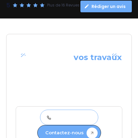
5
Plus de 16 Revues
Rédiger un avis
Confiez-nous
vos travaux
VOTRE PARTENAIRE DE CONFIANCE
Choisir la SARL Quillet-Duquesne, c’est
opter pour un interlocuteur unique capable
de piloter chaque phase de votre projet : de
la conception des plans à la réalisation des
finitions, en passant par le
gros œuvre,
la
toiture et le désamiantage
.
03 21 71 01 39
Contactez-nous