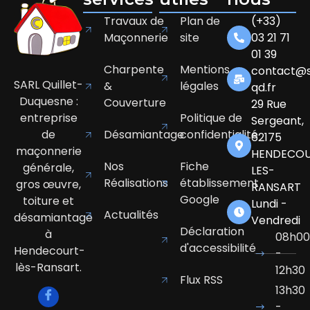
Travaux de
Plan de
(+33)
Maçonnerie
site
03 21 71
01 39
Charpente
Mentions
contact@s
SARL Quillet-
&
légales
qd.fr
Duquesne :
Couverture
29 Rue
entreprise
Politique de
Sergeant,
de
Désamiantage
confidentialité
62175
maçonnerie
HENDECOU
Nos
Fiche
générale,
LES-
Réalisations
établissement
gros œuvre,
RANSART
Google
toiture et
Lundi -
Actualités
désamiantage
Vendredi
Déclaration
à
08h00
d'accessibilité
Hendecourt-
-
lès-Ransart.
12h30
Flux RSS
13h30
-