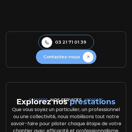
03 21 71 01 39
Contactez-nous
Explorez nos
prestations
NOS SERVICES
Que vous soyez un particulier, un professionnel
ou une collectivité, nous mobilisons tout notre
savoir-faire pour piloter chaque étape de votre
chantier avec efficacité et professionnalisme.