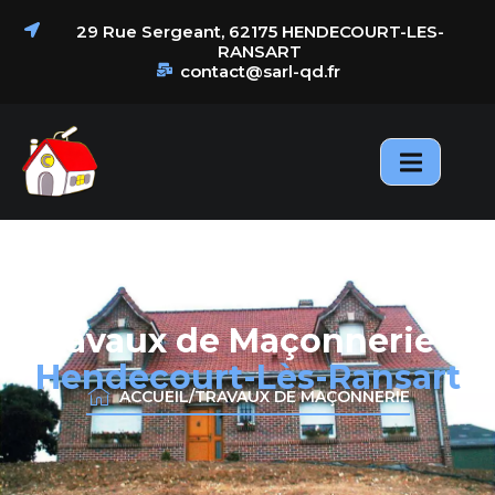
principal
29 Rue Sergeant, 62175 HENDECOURT-LES-
RANSART
contact@sarl-qd.fr
Nos
samiantage
Actualités
Réalisations
Travaux de Maçonnerie à
Hendecourt-Lès-Ransart
ACCUEIL
/
TRAVAUX DE MAÇONNERIE