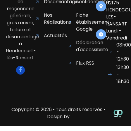
de
Désamiantage
confidentialité
62175
maçonnerie
HENDECOU
Nos
Fiche
générale,
LES-
Réalisations
établissement
gros œuvre,
RANSART
Google
toiture et
Lundi -
Actualités
désamiantage
Vendredi
Déclaration
à
08h00
d'accessibilité
Hendecourt-
-
lès-Ransart.
12h30
Flux RSS
13h30
-
18h30
Copyright © 2026 • Tous droits réservés •
Design by