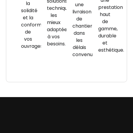
une
solutions
la
une
prestation
techniques
solidité
livraison
haut
les
et la
de
de
mieux
conformité
chantier
gamme,
adaptées
de
dans
durable
à vos
vos
les
et
besoins.
ouvrages.
délais
esthétique.
convenus.