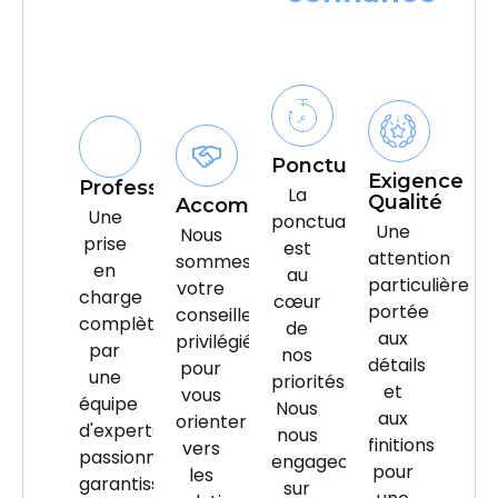
?
Ponctualité
Exigence
Professionnalisme
La
Qualité
Accompagnement
Une
ponctualité
Une
Nous
prise
est
attention
sommes
en
au
particulière
votre
charge
cœur
portée
conseiller
complète
de
aux
privilégié
par
nos
détails
pour
une
priorités.
et
vous
équipe
Nous
aux
orienter
d'experts
nous
finitions
vers
passionnés,
engageons
pour
les
garantissant
sur