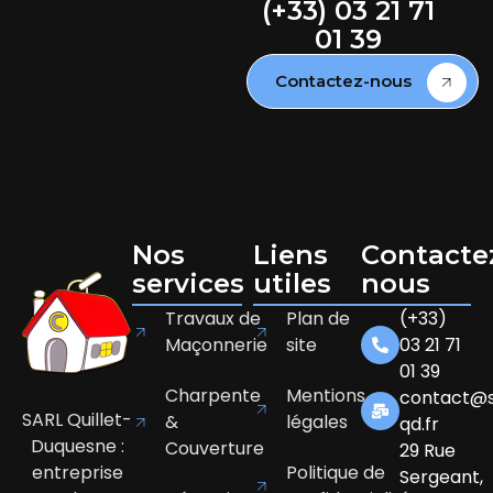
(+33) 03 21 71
01 39
Contactez-nous
Nos
Liens
Contacte
services
utiles
nous
Travaux de
Plan de
(+33)
Maçonnerie
site
03 21 71
01 39
Charpente
Mentions
contact@s
SARL Quillet-
&
légales
qd.fr
Duquesne :
Couverture
29 Rue
entreprise
Politique de
Sergeant,